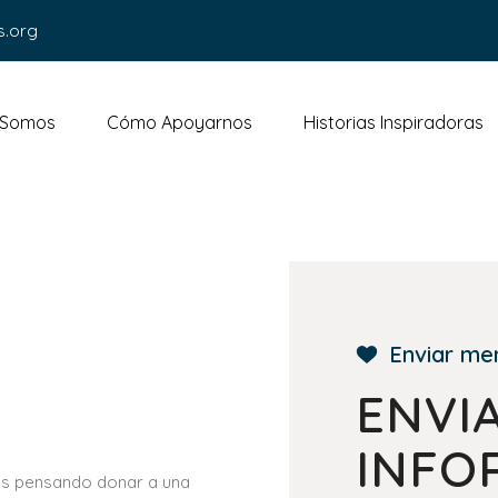
s.org
 Somos
Cómo Apoyarnos
Historias Inspiradoras
Enviar me
ENVI
INFO
ás pensando donar a una